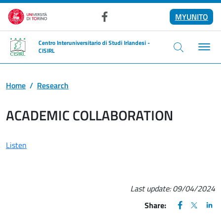
Skip to main content
MYUNITO
Facebook
Centro Interuniversitario di Studi Irlandesi -
CISIRL
Home
Research
ACADEMIC COLLABORATION
Listen
Last update:
09/04/2024
FACEBOOK
(apre una nu
X
(apre un
LIN
(ap
Share: