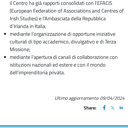
il Centro ha già rapporti consolidati con l’EFACIS
(European Federation of Associations and Centres of
Irish Studies) e l’Ambasciata della Repubblica
d’Irlanda in Italia;
mediante l’organizzazione di opportune iniziative
culturali di tipo accademico, divulgativo e di Terza
Missione;
mediante l’apertura di canali di collaborazione con
istituzioni nazionali ed estere e con il mondo
dell’imprenditoria privata.
Ultimo aggiornamento:
09/04/2024
FACEBOOK
(apre una nu
X
(apre un
LIN
(ap
Share: